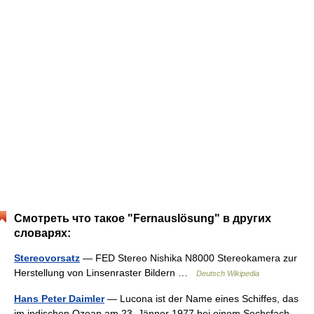
Смотреть что такое "Fernauslösung" в других
словарях:
Stereovorsatz
— FED Stereo Nishika N8000 Stereokamera zur
Herstellung von Linsenraster Bildern …
Deutsch Wikipedia
Hans Peter Daimler
— Lucona ist der Name eines Schiffes, das
im indischen Ozean am 23. Jänner 1977 bei einem Sechsfach