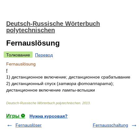
Deutsch-Russische Wörterbuch
polytechnischen
Fernauslösung
Толкование
Перевод
Fernauslösung
f
1)
дистанционное включение; дистанционное срабатывание
2)
дистанционный спуск
(
затвора фотоаппарата
)
;
дистанционное включение лампы-вспышки
Deutsch-Russische Wörterbuch polytechnischen
.
2013
.
Игры ⚽
Нужна курсовая?
Fernauslöser
Fernausschaltung