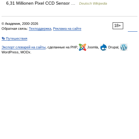
6,31 Millionen Pixel CCD Sensor …
Deutsch Wikipedia
© Академик, 2000-2026
18+
Обратная связь:
Техподдержка
,
Реклама на сайте
👣 Путешествия
Экспорт словарей на сайты
, сделанные на PHP,
Joomla,
Drupal,
WordPress, MODx.